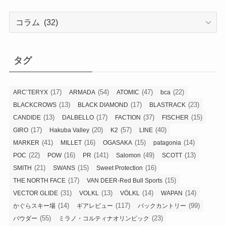
カ
テ
ゴ
リ
タグ
ー
(17)
(54)
(47)
(22)
ARC’TERYX
ARMADA
ATOMIC
bca
(13)
(17)
(23)
BLACKCROWS
BLACK DIAMOND
BLASTRACK
(13)
(17)
(37)
(15)
CANDIDE
DALBELLO
FACTION
FISCHER
(17)
(20)
(57)
(40)
GIRO
Hakuba Valley
K2
LINE
(41)
(16)
(15)
(14)
MARKER
MILLET
OGASAKA
patagonia
(22)
(16)
(141)
(49)
(13)
POC
POW
PR
Salomon
SCOTT
(21)
(15)
(16)
SMITH
SWANS
Sweet Protection
(17)
(15)
THE NORTH FACE
VAN DEER-Red Bull Sports
(31)
(13)
(14)
(14)
VECTOR GLIDE
VOLKL
VÖLKL
WAPAN
(14)
(117)
(99)
かぐらスキー場
ギアレビュー
バックカントリー
(55)
(23)
パウダー
ミラノ・コルティナオリンピック