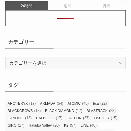
24時間
週間
月間
カテゴリー
カ
テ
ゴ
リ
タグ
ー
(17)
(54)
(48)
(22)
ARC’TERYX
ARMADA
ATOMIC
bca
(13)
(17)
(23)
BLACKCROWS
BLACK DIAMOND
BLASTRACK
(13)
(17)
(37)
(15)
CANDIDE
DALBELLO
FACTION
FISCHER
(17)
(20)
(57)
(40)
GIRO
Hakuba Valley
K2
LINE