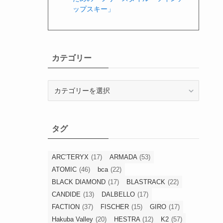
ップスキー」
カテゴリー
カ
テ
ゴ
リ
タグ
ー
ARC’TERYX
(17)
ARMADA
(53)
ATOMIC
(46)
bca
(22)
BLACK DIAMOND
(17)
BLASTRACK
(22)
CANDIDE
(13)
DALBELLO
(17)
FACTION
(37)
FISCHER
(15)
GIRO
(17)
Hakuba Valley
(20)
HESTRA
(12)
K2
(57)