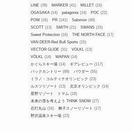
LINE
(39)
MARKER
(41)
MILLET
(16)
OGASAKA
(14)
patagonia
(14)
POC
(22)
POW
(16)
PR
(141)
Salomon
(49)
SCOTT
(13)
SMITH
(21)
SWANS
(15)
Sweet Protection
(16)
THE NORTH FACE
(17)
VAN DEER-Red Bull Sports
(15)
VECTOR GLIDE
(31)
VOLKL
(13)
VÖLKL
(14)
WAPAN
(14)
かぐらスキー場
(14)
ギアレビュー
(117)
バックカントリー
(99)
パウダー
(55)
ミラノ・コルティナオリンピック
(23)
ルスツリゾート
(13)
北京オリンピック
(14)
星野リゾート トマム
(18)
未来の雪を考えよう THINK SNOW
(27)
石打丸山
(16)
舞子スノーリゾート
(17)
野沢温泉スキー場
(23)