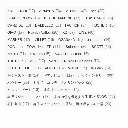
(17)
(54)
(48)
(22)
ARC’TERYX
ARMADA
ATOMIC
bca
(13)
(17)
(23)
BLACKCROWS
BLACK DIAMOND
BLASTRACK
(13)
(17)
(37)
(15)
CANDIDE
DALBELLO
FACTION
FISCHER
(17)
(20)
(57)
(40)
GIRO
Hakuba Valley
K2
LINE
(42)
(16)
(15)
(14)
MARKER
MILLET
OGASAKA
patagonia
(22)
(16)
(141)
(50)
(13)
POC
POW
PR
Salomon
SCOTT
(21)
(15)
(16)
SMITH
SWANS
Sweet Protection
(17)
(15)
THE NORTH FACE
VAN DEER-Red Bull Sports
(31)
(13)
(14)
(14)
VECTOR GLIDE
VOLKL
VÖLKL
WAPAN
(14)
(117)
(99)
かぐらスキー場
ギアレビュー
バックカントリー
(55)
(23)
パウダー
ミラノ・コルティナオリンピック
(13)
(14)
ルスツリゾート
北京オリンピック
(18)
(27)
星野リゾート トマム
未来の雪を考えよう THINK SNOW
(17)
(16)
(23)
石打丸山
舞子スノーリゾート
野沢温泉スキー場