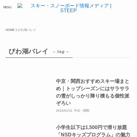
MENU
HOME
びわ湖バレイ
びわ湖バレイ
– tag –
中京・関西おすすめスキー場まと
め｜トップシーズンにはサラサラ
の雪がしっかり降り積もる個性派
ぞろい
2024/01/31
中京・関西
小学生以下は1,500円で滑り放題
「NSDキッズプログラム」の魅力