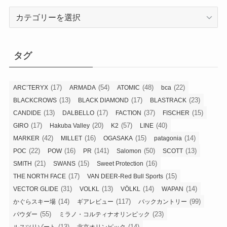
カ
テ
ゴ
リ
タグ
ー
(17)
(54)
(48)
(22)
ARC’TERYX
ARMADA
ATOMIC
bca
(13)
(17)
(23)
BLACKCROWS
BLACK DIAMOND
BLASTRACK
(13)
(17)
(37)
(15)
CANDIDE
DALBELLO
FACTION
FISCHER
(17)
(20)
(57)
(40)
GIRO
Hakuba Valley
K2
LINE
(42)
(16)
(15)
(14)
MARKER
MILLET
OGASAKA
patagonia
(22)
(16)
(141)
(50)
(13)
POC
POW
PR
Salomon
SCOTT
(21)
(15)
(16)
SMITH
SWANS
Sweet Protection
(17)
(15)
THE NORTH FACE
VAN DEER-Red Bull Sports
(31)
(13)
(14)
(14)
VECTOR GLIDE
VOLKL
VÖLKL
WAPAN
(14)
(117)
(99)
かぐらスキー場
ギアレビュー
バックカントリー
(55)
(23)
パウダー
ミラノ・コルティナオリンピック
(13)
(14)
ルスツリゾート
北京オリンピック