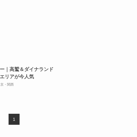
ー｜高鷲＆ダイナランド
エリアが今人気
中京・関西
1