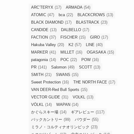
ARC’TERYX
(17)
ARMADA
(54)
ATOMIC
(47)
bca
(22)
BLACKCROWS
(13)
BLACK DIAMOND
(17)
BLASTRACK
(23)
CANDIDE
(13)
DALBELLO
(17)
FACTION
(37)
FISCHER
(15)
GIRO
(17)
Hakuba Valley
(20)
K2
(57)
LINE
(40)
MARKER
(41)
MILLET
(16)
OGASAKA
(15)
patagonia
(14)
POC
(22)
POW
(16)
PR
(141)
Salomon
(49)
SCOTT
(13)
SMITH
(21)
SWANS
(15)
Sweet Protection
(16)
THE NORTH FACE
(17)
VAN DEER-Red Bull Sports
(15)
VECTOR GLIDE
(31)
VOLKL
(13)
VÖLKL
(14)
WAPAN
(14)
かぐらスキー場
(14)
ギアレビュー
(117)
バックカントリー
(99)
パウダー
(55)
ミラノ・コルティナオリンピック
(23)