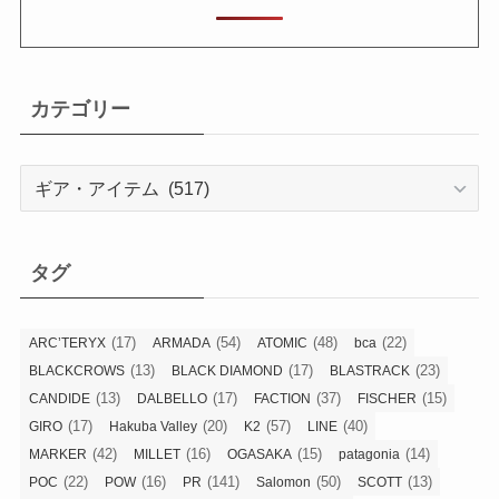
カテゴリー
カ
テ
ゴ
リ
タグ
ー
(17)
(54)
(48)
(22)
ARC’TERYX
ARMADA
ATOMIC
bca
(13)
(17)
(23)
BLACKCROWS
BLACK DIAMOND
BLASTRACK
(13)
(17)
(37)
(15)
CANDIDE
DALBELLO
FACTION
FISCHER
(17)
(20)
(57)
(40)
GIRO
Hakuba Valley
K2
LINE
(42)
(16)
(15)
(14)
MARKER
MILLET
OGASAKA
patagonia
(22)
(16)
(141)
(50)
(13)
POC
POW
PR
Salomon
SCOTT