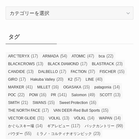
カ
テ
ゴ
リ
タグ
ー
(17)
(54)
(47)
(22)
ARC’TERYX
ARMADA
ATOMIC
bca
(13)
(17)
(23)
BLACKCROWS
BLACK DIAMOND
BLASTRACK
(13)
(17)
(37)
(15)
CANDIDE
DALBELLO
FACTION
FISCHER
(17)
(20)
(57)
(40)
GIRO
Hakuba Valley
K2
LINE
(41)
(16)
(15)
(14)
MARKER
MILLET
OGASAKA
patagonia
(22)
(16)
(141)
(49)
(13)
POC
POW
PR
Salomon
SCOTT
(21)
(15)
(16)
SMITH
SWANS
Sweet Protection
(17)
(15)
THE NORTH FACE
VAN DEER-Red Bull Sports
(31)
(13)
(14)
(14)
VECTOR GLIDE
VOLKL
VÖLKL
WAPAN
(14)
(117)
(99)
かぐらスキー場
ギアレビュー
バックカントリー
(55)
(23)
パウダー
ミラノ・コルティナオリンピック