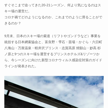
すぐそこまで迫ってきた20-21シーズン、何より気になるのはス
キー場の運営だ。
コロナ禍でどのようになるのか、これまでのように滑ることがで
きるのか？
9月末、日本のスキー場の索道（リフトやゴンドラなど）事業を
統括する日本網索協会と、富良野・雫石・苗場・かぐら・六日町
八海山・万座温泉・軽井沢プリンス・志賀高原 焼額山・妙高 杉
ノ原と9つのスキー場を運営するプリンスホテルズ&リゾーツか
ら、今シーズンに向けた新型コロナウィルス感染症対策のガイド
ラインが発表された。