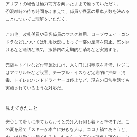
アリフトの場合は極力前方を向いたままで座っていただく。
④混雑時の待ち時間をふまえて、係員が搬器の乗車人数を決める
ことについてご理解をいただく。
この他、改札係員や乗客係員のマスク着用、ロープウェイ・ゴン
ドラなどについては利用状況によって一部の座席を禁止、窓を開
けるなど適切な換気、搬器内の定期的な消毒など実施する。
売店やトイレなど付帯施設には、入り口に消毒液を常備、レジに
はアクリル板など設置、テーブル・イスなど定期的に掃除・消
毒、トイレのハンドドライヤーは停止など、現在の日常生活でも
実施されているような対応だ。
見えてきたこと
安心して滑りに来てもらおうと受け入れ側も着々と準備中だ。こ
の夏を経て「スキーが本当に好きな人は、コロナ禍であろうと、