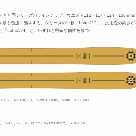
た同シリーズのラインナップ。ウエスト112・117・124・138mm
も色濃く継承する、シリーズの中核「Lotus112」、汎用性の高さが
た「Lotus124」と、いずれも明確な個性を放つ。
L=158, 168, 178, 184, 189cm│R=15m (184cm) ￥269,500
)｜L=171, 178, 185, 191cm│R=21m (185cm) ￥269,500