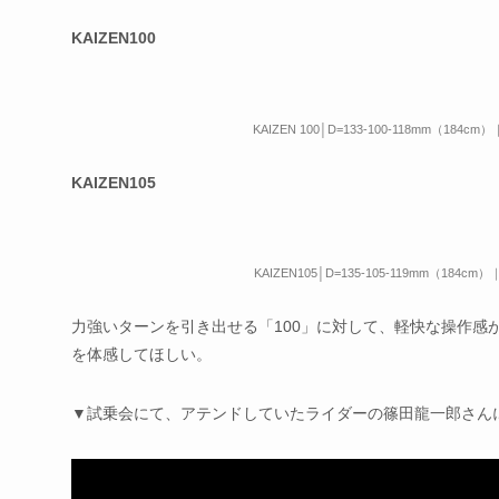
KAIZEN100
KAIZEN 100│D=133-100-118mm（184cm）｜
KAIZEN105
KAIZEN105│D=135-105-119mm（184cm）｜
力強いターンを引き出せる「100」に対して、軽快な操作感
を体感してほしい。
▼試乗会にて、アテンドしていたライダーの篠田龍一郎さん