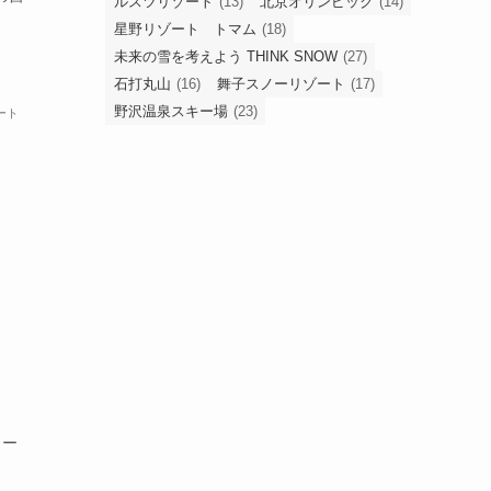
ルスツリゾート
(13)
北京オリンピック
(14)
星野リゾート トマム
(18)
未来の雪を考えよう THINK SNOW
(27)
石打丸山
(16)
舞子スノーリゾート
(17)
野沢温泉スキー場
(23)
ート
リー