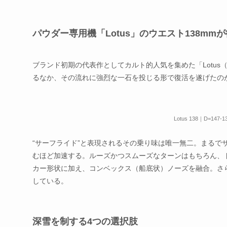
パウダー専用機「Lotus」のウエスト138mm
ブランド初期の代表作としてカルト的人気を集めた「Lotu
るなか、その流れに強烈な一石を投じる形で復活を遂げたのが「L
Lotus 138｜D=147-
“サーフライド”と表現されるその乗り味は唯一無二。まるで
むほど加速する。ルーズかつスムーズなターンはもちろん、
カー形状に加え、コンベックス（船底状）ノーズを融合。さ
している。
深雪を制する4つの選択肢