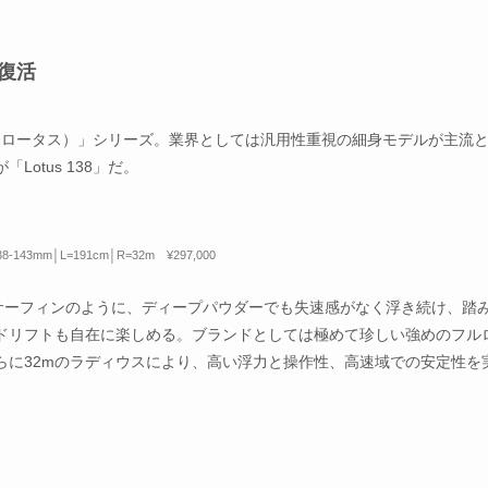
が復活
s（ロータス）」シリーズ。業界としては汎用性重視の細身モデルが主流
otus 138」だ。
138-143mm│L=191cm│R=32m ¥297,000
サーフィンのように、ディープパウダーでも失速感がなく浮き続け、踏
ドリフトも自在に楽しめる。ブランドとしては極めて珍しい強めのフル
らに32mのラディウスにより、高い浮力と操作性、高速域での安定性を