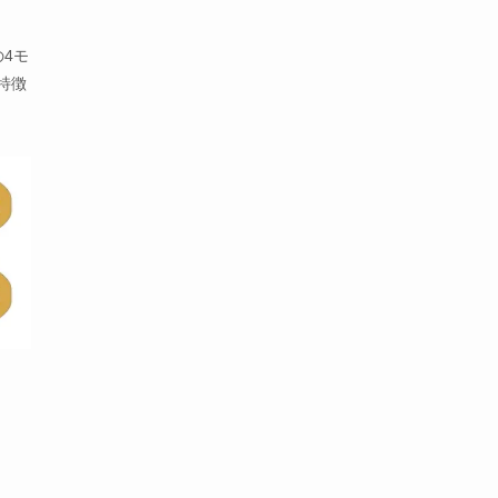
の4モ
特徴