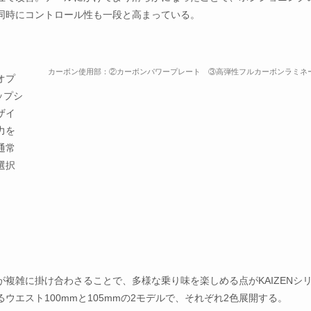
同時にコントロール性も一段と高まっている。
カーボン使用部：②カーボンパワープレート ③高弾性フルカーボンラミネ
オプ
ップシ
ザイ
力を
通常
選択
複雑に掛け合わさることで、多様な乗り味を楽しめる点がKAIZENシ
エスト100mmと105mmの2モデルで、それぞれ2色展開する。