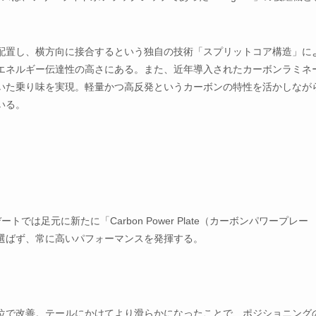
配置し、横方向に接合するという独自の技術「スプリットコア構造」に
エネルギー伝達性の高さにある。また、近年導入されたカーボンラミネ
いた乗り味を実現。軽量かつ高反発というカーボンの特性を活かしなが
いる。
では足元に新たに「Carbon Power Plate（カーボンパワープレー
選ばず、常に高いパフォーマンスを発揮する。
位で改善。テールにかけてより滑らかになったことで、ポジショニング