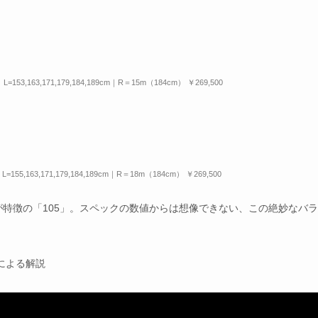
L=153,163,171,179,184,189cm｜R＝15m（184cm） ￥269,500
L=155,163,171,179,184,189cm｜R＝18m（184cm） ￥269,500
が特徴の「105」。スペックの数値からは想像できない、この絶妙なバ
による解説