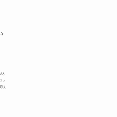
とな
み込
ロッ
実現