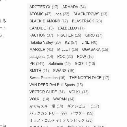
ARC’TERYX
(17)
ARMADA
(54)
ATOMIC
(47)
bca
(22)
BLACKCROWS
(13)
よる
BLACK DIAMOND
(17)
BLASTRACK
(23)
ート
CANDIDE
(13)
DALBELLO
(17)
ら、
FACTION
(37)
FISCHER
(15)
GIRO
(17)
Hakuba Valley
(20)
K2
(57)
LINE
(40)
MARKER
(41)
MILLET
(16)
OGASAKA
(15)
patagonia
(14)
POC
(22)
POW
(16)
PR
(141)
Salomon
(49)
SCOTT
(13)
SMITH
(21)
SWANS
(15)
Sweet Protection
(16)
THE NORTH FACE
(17)
VAN DEER-Red Bull Sports
(15)
VECTOR GLIDE
(31)
VOLKL
(13)
VÖLKL
(14)
WAPAN
(14)
かぐらスキー場
(14)
ギアレビュー
(117)
バックカントリー
(99)
パウダー
(55)
ミラノ・コルティナオリンピック
(23)
の自