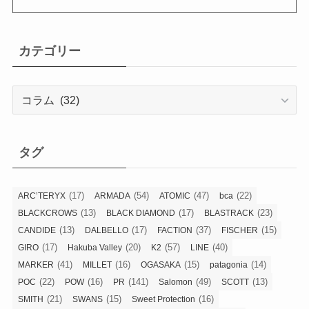
カテゴリー
カ
テ
ゴ
リ
タグ
ー
(17)
(54)
(47)
(22)
ARC’TERYX
ARMADA
ATOMIC
bca
(13)
(17)
(23)
BLACKCROWS
BLACK DIAMOND
BLASTRACK
(13)
(17)
(37)
(15)
CANDIDE
DALBELLO
FACTION
FISCHER
(17)
(20)
(57)
(40)
GIRO
Hakuba Valley
K2
LINE
(41)
(16)
(15)
(14)
MARKER
MILLET
OGASAKA
patagonia
(22)
(16)
(141)
(49)
(13)
POC
POW
PR
Salomon
SCOTT
(21)
(15)
(16)
SMITH
SWANS
Sweet Protection