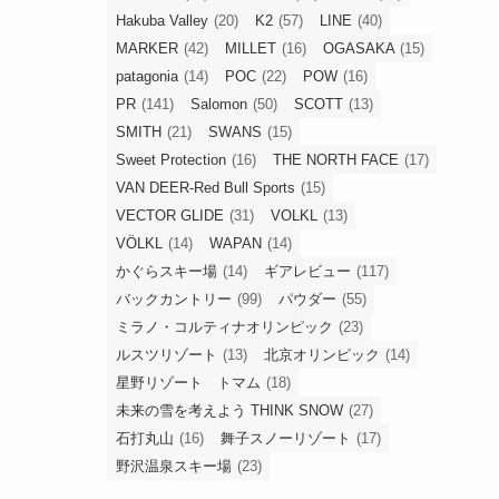
Hakuba Valley
(20)
K2
(57)
LINE
(40)
MARKER
(42)
MILLET
(16)
OGASAKA
(15)
patagonia
(14)
POC
(22)
POW
(16)
PR
(141)
Salomon
(50)
SCOTT
(13)
SMITH
(21)
SWANS
(15)
Sweet Protection
(16)
THE NORTH FACE
(17)
VAN DEER-Red Bull Sports
(15)
VECTOR GLIDE
(31)
VOLKL
(13)
VÖLKL
(14)
WAPAN
(14)
かぐらスキー場
(14)
ギアレビュー
(117)
バックカントリー
(99)
パウダー
(55)
ミラノ・コルティナオリンピック
(23)
ルスツリゾート
(13)
北京オリンピック
(14)
星野リゾート トマム
(18)
未来の雪を考えよう THINK SNOW
(27)
石打丸山
(16)
舞子スノーリゾート
(17)
野沢温泉スキー場
(23)