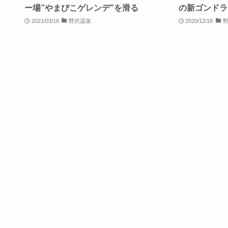
ー場”やまびこゲレンデ”を滑る
の新ゴンドラ
2021/03/16
野沢温泉
2020/12/18