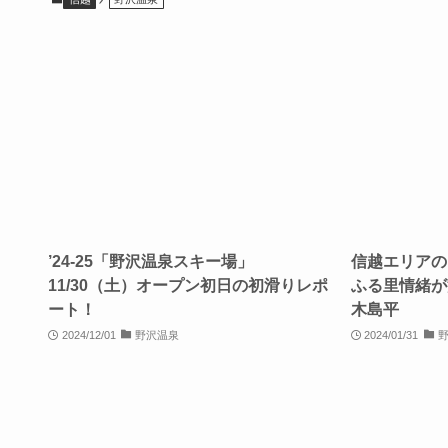
’24-25「野沢温泉スキー場」
信越エリアの
11/30（土）オープン初日の初滑りレポ
ふる里情緒が
ート！
木島平
2024/12/01
野沢温泉
2024/01/31