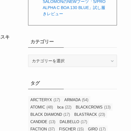
SALOMONのNEWブーツ「S/PRO
ALPHA C BOA 130 BLUE」試し履
きレビュー
春スキ
カテゴリー
カ
テ
ゴ
リ
タグ
ー
ARC’TERYX
(17)
ARMADA
(54)
ATOMIC
(48)
bca
(22)
BLACKCROWS
(13)
BLACK DIAMOND
(17)
BLASTRACK
(23)
CANDIDE
(13)
DALBELLO
(17)
FACTION
(37)
FISCHER
(15)
GIRO
(17)