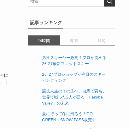
記事ランキング
24時間
週間
月間
男性スキーヤー必見！プロが薦める
26-27最新ファットスキー
26ｰ27プロショップが注目のスキー
ーに
ビンディング
」｜
競技人生のその先へ。白馬で育ち、
世界で戦った2人が語る「Hakuba
Valley」の未来
夏に行って冬に滑ろう！GO
GREEN＋SNOW PASS販売中