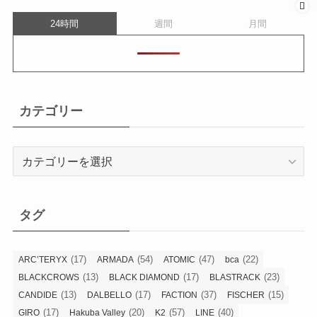
24時間
週間
月間
カテゴリー
カ
テ
ゴ
リ
タグ
ー
(17)
(54)
(47)
(22)
ARC’TERYX
ARMADA
ATOMIC
bca
(13)
(17)
(23)
BLACKCROWS
BLACK DIAMOND
BLASTRACK
(13)
(17)
(37)
(15)
CANDIDE
DALBELLO
FACTION
FISCHER
(17)
(20)
(57)
(40)
GIRO
Hakuba Valley
K2
LINE