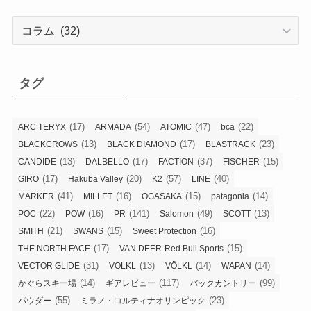
カ
テ
ゴ
リ
タグ
ー
(17)
(54)
(47)
(22)
ARC’TERYX
ARMADA
ATOMIC
bca
(13)
(17)
(23)
BLACKCROWS
BLACK DIAMOND
BLASTRACK
(13)
(17)
(37)
(15)
CANDIDE
DALBELLO
FACTION
FISCHER
(17)
(20)
(57)
(40)
GIRO
Hakuba Valley
K2
LINE
(41)
(16)
(15)
(14)
MARKER
MILLET
OGASAKA
patagonia
(22)
(16)
(141)
(49)
(13)
POC
POW
PR
Salomon
SCOTT
(21)
(15)
(16)
SMITH
SWANS
Sweet Protection
(17)
(15)
THE NORTH FACE
VAN DEER-Red Bull Sports
(31)
(13)
(14)
(14)
VECTOR GLIDE
VOLKL
VÖLKL
WAPAN
(14)
(117)
(99)
かぐらスキー場
ギアレビュー
バックカントリー
(55)
(23)
パウダー
ミラノ・コルティナオリンピック