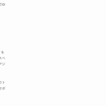
でゆ
」を
スペ
デジ
ウト
サポ