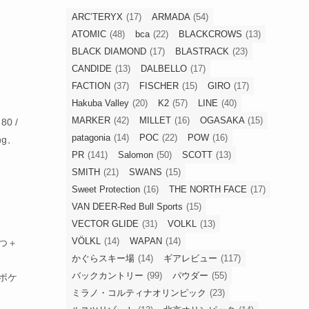
ARC’TERYX
(17)
ARMADA
(54)
ATOMIC
(48)
bca
(22)
BLACKCROWS
(13)
BLACK DIAMOND
(17)
BLASTRACK
(23)
CANDIDE
(13)
DALBELLO
(17)
FACTION
(37)
FISCHER
(15)
GIRO
(17)
Hakuba Valley
(20)
K2
(57)
LINE
(40)
MARKER
(42)
MILLET
(16)
OGASAKA
(15)
80 /
patagonia
(14)
POC
(22)
POW
(16)
ing、
PR
(141)
Salomon
(50)
SCOTT
(13)
SMITH
(21)
SWANS
(15)
Sweet Protection
(16)
THE NORTH FACE
(17)
VAN DEER-Red Bull Sports
(15)
VECTOR GLIDE
(31)
VOLKL
(13)
VÖLKL
(14)
WAPAN
(14)
つ＋
かぐらスキー場
(14)
ギアレビュー
(117)
バックカントリー
(99)
パウダー
(55)
ポケ
ミラノ・コルティナオリンピック
(23)