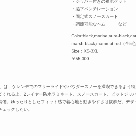
・ジッパー付きの袖ポケット
・脇下ベンチレーション
・固定式スノースカート
・調節可能なヘム など
Color:black,marine,aura-black,da
marsh-black,mammut red（全5
Size：XS-3XL
￥55,000
oded Jacket」は、ゲレンデでのフリーライドやパウダースノーを満喫できるよう
てくれる上、2レイヤー防水ラミネート、スノースカート、ピットジッ
装備。ゆったりとしたフィット感で着心地と動きやすさは抜群だ。デザ
チェックしたい。