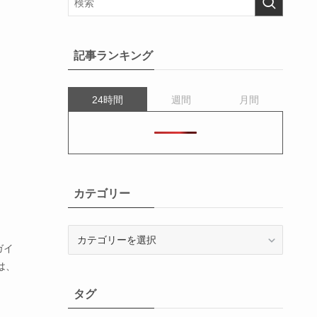
記事ランキング
24時間
週間
月間
カテゴリー
カ
テ
ガイ
ゴ
は、
リ
タグ
ー