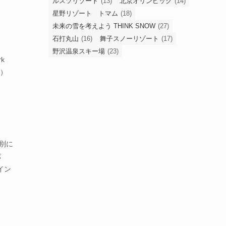
ルスツリゾート
(13)
北京オリンピック
(14)
星野リゾート トマム
(18)
未来の雪を考えよう THINK SNOW
(27)
石打丸山
(16)
舞子スノーリゾート
(17)
野沢温泉スキー場
(23)
rk
色）
特別に
パ
イン