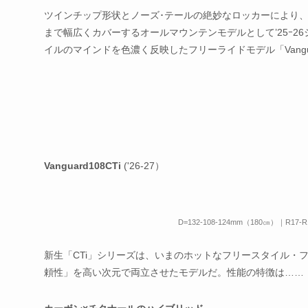
ツインチップ形状とノーズ･テールの絶妙なロッカーにより
まで幅広くカバーするオールマウンテンモデルとして’25ｰ26シーズ
イルのマインドを色濃く反映したフリーライドモデル「Vangua
Vanguard108CTi
('26-27）
D=132-108-124mm（180㎝）｜R17-R19
新生「CTi」シリーズは、いまのホットなフリースタイル・
頼性」を高い次元で両立させたモデルだ。性能の特徴は……