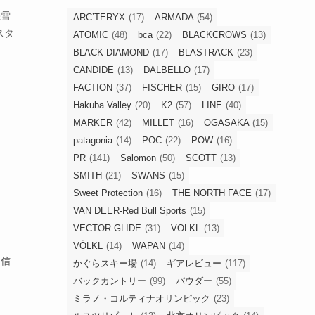
悪雪
ARC’TERYX
(17)
ARMADA
(54)
スタ
ATOMIC
(48)
bca
(22)
BLACKCROWS
(13)
BLACK DIAMOND
(17)
BLASTRACK
(23)
CANDIDE
(13)
DALBELLO
(17)
FACTION
(37)
FISCHER
(15)
GIRO
(17)
Hakuba Valley
(20)
K2
(57)
LINE
(40)
MARKER
(42)
MILLET
(16)
OGASAKA
(15)
patagonia
(14)
POC
(22)
POW
(16)
PR
(141)
Salomon
(50)
SCOTT
(13)
SMITH
(21)
SWANS
(15)
Sweet Protection
(16)
THE NORTH FACE
(17)
VAN DEER-Red Bull Sports
(15)
VECTOR GLIDE
(31)
VOLKL
(13)
VÖLKL
(14)
WAPAN
(14)
な信
かぐらスキー場
(14)
ギアレビュー
(117)
バックカントリー
(99)
パウダー
(55)
ミラノ・コルティナオリンピック
(23)