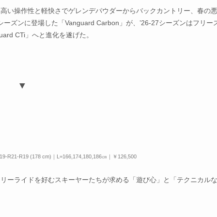
、高い操作性と軽快さでゲレンデパウダーからバックカントリー、春の
ンに登場した「Vanguard Carbon」が、’26-27シーズンはフリー
rd CTi」へと進化を遂げた。
▼
-R21-R19 (178 cm)｜L=166,174,180,186㎝｜￥126,500
フリーライドを好むスキーヤーたちが求める「遊び心」と「テクニカル