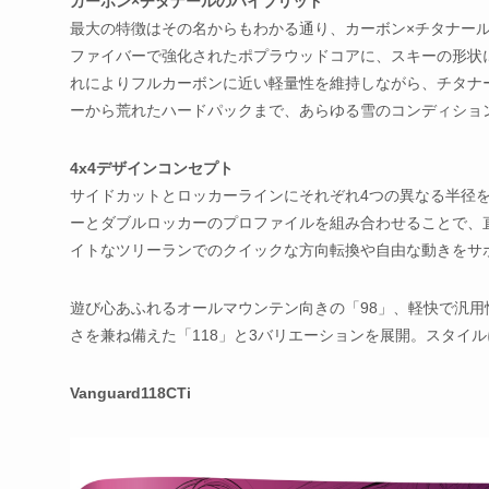
カーボン×チタナールのハイブリッド
最大の特徴はその名からもわかる通り、カーボン×チタナール
ファイバーで強化されたポプラウッドコアに、スキーの形状
れによりフルカーボンに近い軽量性を維持しながら、チタナ
ーから荒れたハードパックまで、あらゆる雪のコンディショ
4x4デザインコンセプト
サイドカットとロッカーラインにそれぞれ4つの異なる半径を
ーとダブルロッカーのプロファイルを組み合わせることで、
イトなツリーランでのクイックな方向転換や自由な動きをサ
遊び心あふれるオールマウンテン向きの「98」、軽快で汎用
さを兼ね備えた「118」と3バリエーションを展開。スタイ
Vanguard118CTi