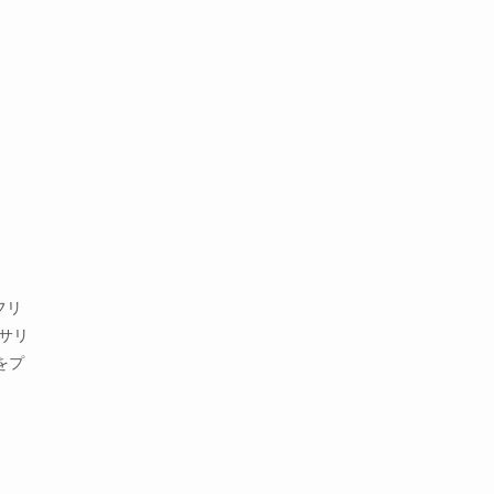
フリ
サリ
をプ