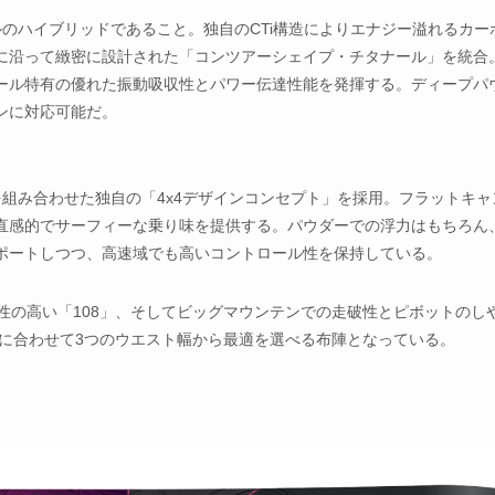
のハイブリッドであること。独自のCTi構造によりエナジー溢れるカー
に沿って緻密に設計された「コンツアーシェイプ・チタナール」を統合
ール特有の優れた振動吸収性とパワー伝達性能を発揮する。ディープパ
ンに対応可能だ。
組み合わせた独自の「4x4デザインコンセプト」を採用。フラットキャ
直感的でサーフィーな乗り味を提供する。パウダーでの浮力はもちろん
ポートしつつ、高速域でも高いコントロール性を保持している。
性の高い「108」、そしてビッグマウンテンでの走破性とピボットのし
ルに合わせて3つのウエスト幅から最適を選べる布陣となっている。