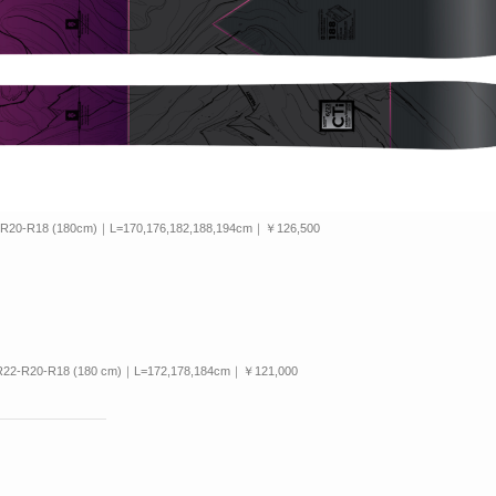
R20-R18 (180cm)｜L=170,176,182,188,194cm｜￥126,500
R22-R20-R18 (180 cm)｜L=172,178,184cm｜￥121,000