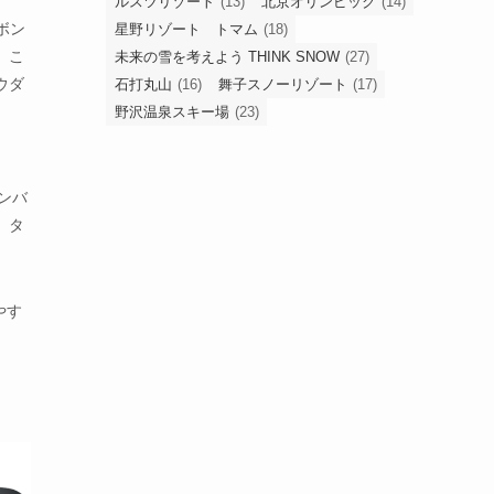
ルスツリゾート
(13)
北京オリンピック
(14)
ボン
星野リゾート トマム
(18)
。こ
未来の雪を考えよう THINK SNOW
(27)
ウダ
石打丸山
(16)
舞子スノーリゾート
(17)
野沢温泉スキー場
(23)
ンバ
、タ
やす