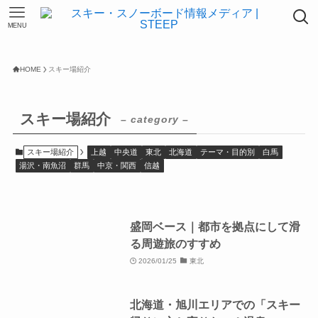
MENU
HOME
スキー場紹介
スキー場紹介
– category –
スキー場紹介
上越
中央道
東北
北海道
テーマ・目的別
白馬
湯沢・南魚沼
群馬
中京・関西
信越
盛岡ベース｜都市を拠点にして滑
る周遊旅のすすめ
2026/01/25
東北
北海道・旭川エリアでの「スキー