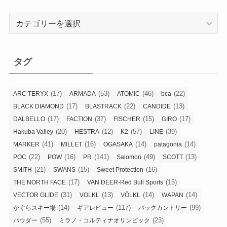
カ
テ
ゴ
リ
タグ
ー
(17)
(53)
(46)
(22)
ARC’TERYX
ARMADA
ATOMIC
bca
(17)
(22)
(13)
BLACK DIAMOND
BLASTRACK
CANDIDE
(17)
(37)
(15)
(17)
DALBELLO
FACTION
FISCHER
GIRO
(20)
(12)
(57)
(39)
Hakuba Valley
HESTRA
K2
LINE
(41)
(16)
(14)
(14)
MARKER
MILLET
OGASAKA
patagonia
(22)
(16)
(141)
(49)
(13)
POC
POW
PR
Salomon
SCOTT
(21)
(15)
(16)
SMITH
SWANS
Sweet Protection
(17)
(15)
THE NORTH FACE
VAN DEER-Red Bull Sports
(31)
(13)
(14)
(14)
VECTOR GLIDE
VOLKL
VÖLKL
WAPAN
(14)
(117)
(99)
かぐらスキー場
ギアレビュー
バックカントリー
(55)
(23)
パウダー
ミラノ・コルティナオリンピック