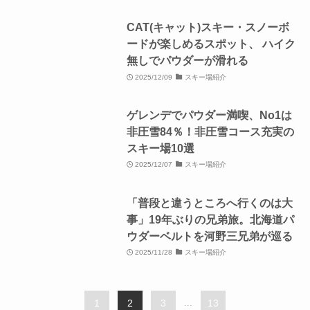
CAT(キャット)スキー・スノーボ
ードが楽しめるスポット、 ハイク
無しでパウダーが滑れる
2025/12/09
スキー場紹介
ゲレンデでパウダー満喫、No1は
非圧雪84％！非圧雪コース充実の
スキー場10選
2025/12/07
スキー場紹介
「普段と違うところへ行くのは大
事」19年ぶりの兄弟旅。北海道パ
ウダーベルトを河野三兄弟が巡る
2025/11/28
スキー場紹介
1
2
3
...
13