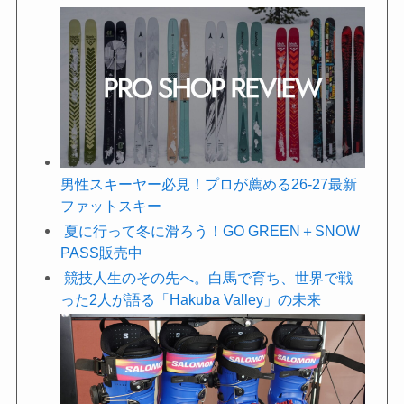
男性スキーヤー必見！プロが薦める26-27最新
ファットスキー
夏に行って冬に滑ろう！GO GREEN＋SNOW
PASS販売中
競技人生のその先へ。白馬で育ち、世界で戦
った2人が語る「Hakuba Valley」の未来