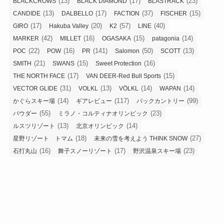
(13)
(17)
(23)
BLACKCROWS
BLACK DIAMOND
BLASTRACK
(13)
(17)
(37)
(15)
CANDIDE
DALBELLO
FACTION
FISCHER
(17)
(20)
(57)
(40)
GIRO
Hakuba Valley
K2
LINE
(42)
(16)
(15)
(14)
MARKER
MILLET
OGASAKA
patagonia
(22)
(16)
(141)
(50)
(13)
POC
POW
PR
Salomon
SCOTT
(21)
(15)
(16)
SMITH
SWANS
Sweet Protection
(17)
(15)
THE NORTH FACE
VAN DEER-Red Bull Sports
(31)
(13)
(14)
(14)
VECTOR GLIDE
VOLKL
VÖLKL
WAPAN
(14)
(117)
(99)
かぐらスキー場
ギアレビュー
バックカントリー
(55)
(23)
パウダー
ミラノ・コルティナオリンピック
(13)
(14)
ルスツリゾート
北京オリンピック
(18)
(27)
星野リゾート トマム
未来の雪を考えよう THINK SNOW
(16)
(17)
(23)
石打丸山
舞子スノーリゾート
野沢温泉スキー場