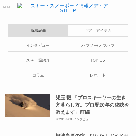
MENU
新着記事
ギア・アイテム
インタビュー
ハウツー/ノウハウ
スキー場紹介
TOPICS
コラム
レポート
児玉 毅 「プロスキーヤーの生き
方暮らし方。プロ歴20年の秘訣を
教えます」前編
2020/07/08
インタビュー
栂池高原の宿 ひらた｜ガイドサ