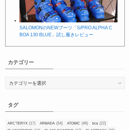
SALOMONのNEWブーツ「S/PRO ALPHA C
BOA 130 BLUE」試し履きレビュー
カテゴリー
カ
テ
ゴ
リ
タグ
ー
(17)
(54)
(48)
(22)
ARC’TERYX
ARMADA
ATOMIC
bca